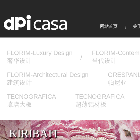
网站首页
关于d
FLORIM-Luxury Design
FLORIM-Contemp
奢华设计
当代设计
FLORIM-Architectural Design
GRESPANI
建筑设计
帕尼亚
TECNOGRAFICA
TECNOGRAFICA
琉璃大板
超薄铝材板
KIRIBATI