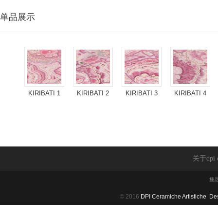
单品展示
KIRIBATI 1
KIRIBATI 2
KIRIBATI 3
KIRIBATI 4
关于dpi 
集
© 2016
DPI Ceramiche Artistiche
Des